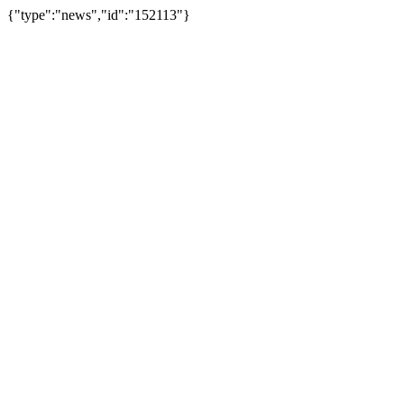
{"type":"news","id":"152113"}