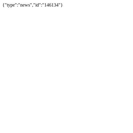
{"type":"news","id":"146134"}