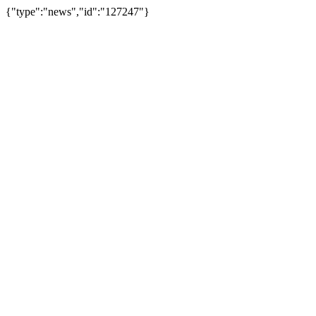
{"type":"news","id":"127247"}