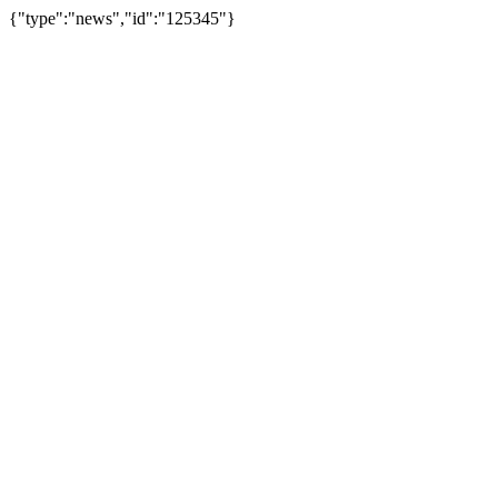
{"type":"news","id":"125345"}